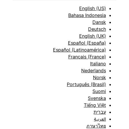
English (US)
Bahasa Indonesia
Dansk
Deutsch
English (UK)
Español (España)
Español (Latinoamérica)
Français (France)
Italiano
Nederlands
Norsk
Português (Brasil)
Suomi
Svenska
Tiếng Việt
עברית
العربية
ภาษาไทย