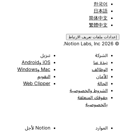
한국어
日本語
简体中文
繁體中文
إعدادات ملفات تعريف الارتباط
© 2026 Notion Labs, Inc.
الشركة
تنزيل
نبذة عنا
iOS وAndroid
الوظائف
Mac وWindows
الأمان
التقويم
الحالة
Web Clipper
الشروط والخصوصية
حقوقك المتعلقة
بالخصوصية
الموارد
Notion لأجل