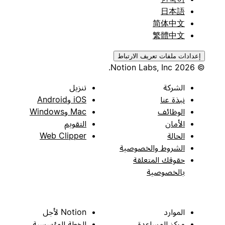
日本語
简体中文
繁體中文
إعدادات ملفات تعريف الارتباط
© 2026 Notion Labs, Inc.
الشركة
تنزيل
نبذة عنا
iOS وAndroid
الوظائف
Mac وWindows
الأمان
التقويم
الحالة
Web Clipper
الشروط والخصوصية
حقوقك المتعلقة
بالخصوصية
الموارد
Notion لأجل
مركز المساعدة
الخطة المؤسسية