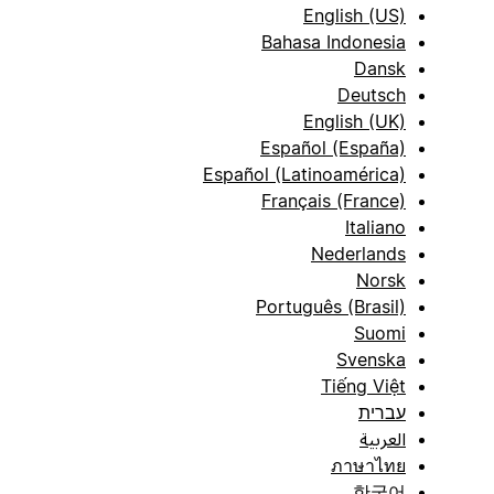
English (US)
Bahasa Indonesia
Dansk
Deutsch
English (UK)
Español (España)
Español (Latinoamérica)
Français (France)
Italiano
Nederlands
Norsk
Português (Brasil)
Suomi
Svenska
Tiếng Việt
עברית
العربية
ภาษาไทย
한국어