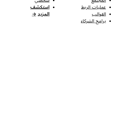
المجتمع
شخصي
عمليات الربط
استكشف
القوالب
المزيد
→
برامج الشركاء