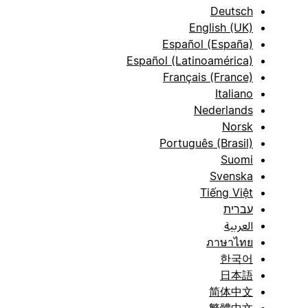
Deutsch
English (UK)
Español (España)
Español (Latinoamérica)
Français (France)
Italiano
Nederlands
Norsk
Português (Brasil)
Suomi
Svenska
Tiếng Việt
עברית
العربية
ภาษาไทย
한국어
日本語
简体中文