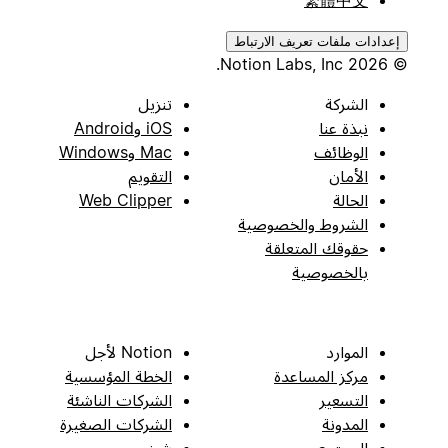
繁體中文
إعدادات ملفات تعريف الارتباط
© 2026 Notion Labs, Inc.
الشركة
تنزيل
نبذة عنا
iOS وAndroid
الوظائف
Mac وWindows
الأمان
التقويم
الحالة
Web Clipper
الشروط والخصوصية
حقوقك المتعلقة
بالخصوصية
الموارد
Notion لأجل
مركز المساعدة
الخطة المؤسسية
التسعير
الشركات الناشئة
المدونة
الشركات الصغيرة