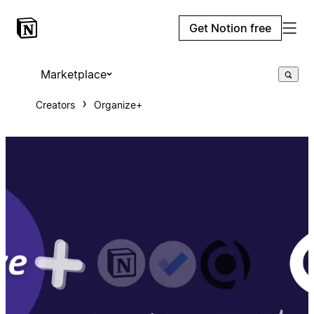
Get Notion free
Marketplace
Creators
Organize+