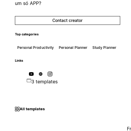
um só APP?
Contact creator
Top categories
Personal Productivity
Personal Planner
Study Planner
Links
3 templates
All templates
F