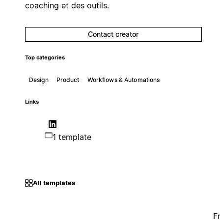
coaching et des outils.
Contact creator
Top categories
Design
Product
Workflows & Automations
Links
1 template
All templates
F