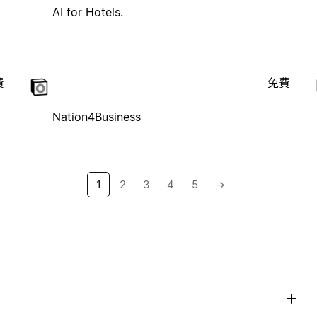
AI for Hotels.
費
免費
Nation4Business
1
2
3
4
5
→