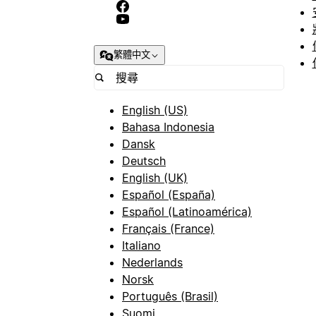
繁體中文
English (US)
Bahasa Indonesia
Dansk
Deutsch
English (UK)
Español (España)
Español (Latinoamérica)
Français (France)
Italiano
Nederlands
Norsk
Português (Brasil)
Suomi