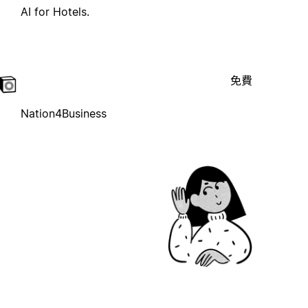
AI for Hotels.
免費
Nation4Business