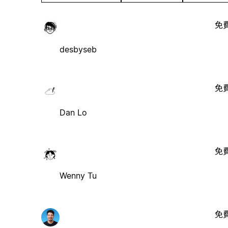
免
desbyseb
免
Dan Lo
免
Wenny Tu
免