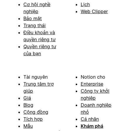
Cơ hội nghề
Lịch
nghiệp
Web Clipper
Bảo mật
Trạng thái
Điều khoản và
quyền riêng tư
Quyền riêng tư
của bạn
Tài nguyên
Notion cho
Trung tâm trợ
Enterprise
giúp
Công ty khởi
Giá
nghiệp
Blog
Doanh nghiệp
Cộng đồng
nhỏ
Tích hợp
Cá nhân
Mẫu
Khám phá