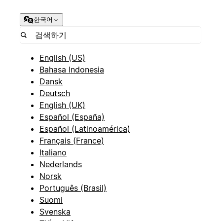
한국어
English (US)
Bahasa Indonesia
Dansk
Deutsch
English (UK)
Español (España)
Español (Latinoamérica)
Français (France)
Italiano
Nederlands
Norsk
Português (Brasil)
Suomi
Svenska