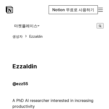
Notion 무료로 사용하기
마켓플레이스
생성자
Ezzaldin
Ezzaldin
@ezz55
A PhD AI researcher interested in increasing
productivity