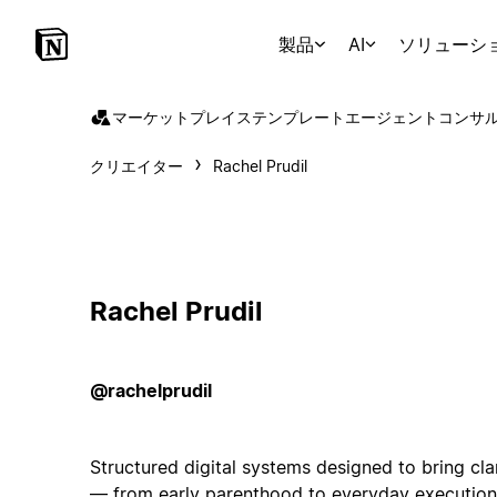
製品
AI
ソリューシ
マーケットプレイス
テンプレート
エージェント
コンサ
クリエイター
Rachel Prudil
Rachel Prudil
@rachelprudil
Structured digital systems designed to bring cl
— from early parenthood to everyday execution