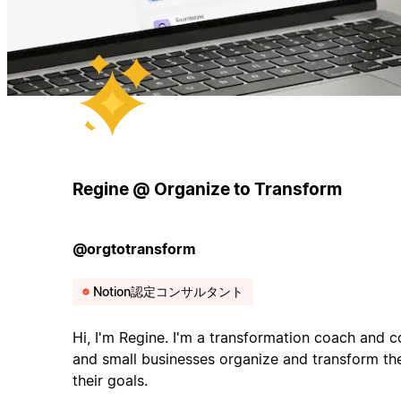
Regine @ Organize to Transform
@orgtotransform
Notion認定コンサルタント
Hi, I'm Regine. I'm a transformation coach and 
and small businesses organize and transform the
their goals.