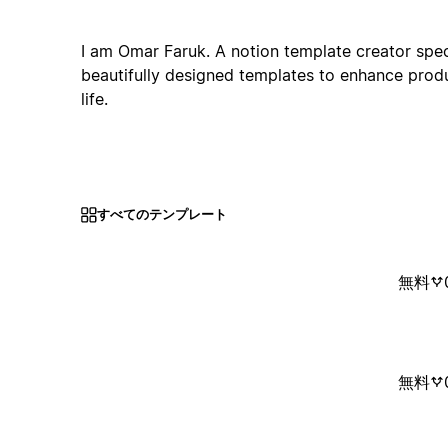
I am Omar Faruk. A notion template creator speci
beautifully designed templates to enhance produ
life.
すべてのテンプレート
無料
無料