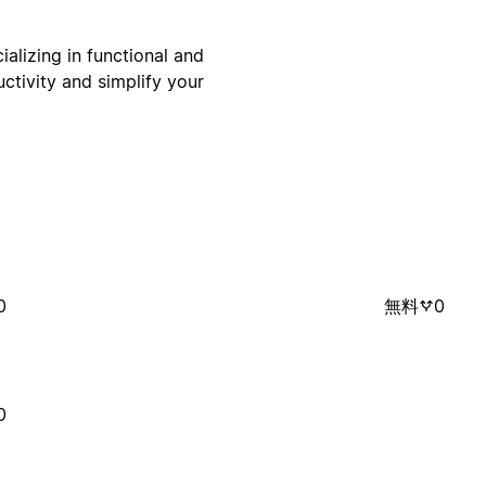
alizing in functional and
ctivity and simplify your
0
無料
0
0