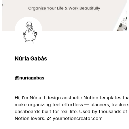
Núria Gabàs
@nuriagabas
Hi, I'm Núria. I design aesthetic Notion templates th
make organizing feel effortless — planners, tracker
dashboards built for real life. Used by thousands of
Notion lovers. 🌿 yournotioncreator.com