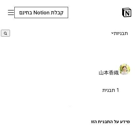
קבלת Notion בחינם
תבניות
山本香織
1 תבנית
ידע על התבנית הזו