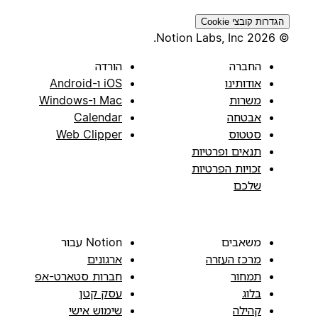
הגדרות קובצי Cookie
© 2026 Notion Labs, Inc.
החברה
הורדה
אודותינו
iOS ו-Android
משרות
Mac ו-Windows
אבטחה
Calendar
סטטוס
Web Clipper
תנאים ופרטיות
זכויות הפרטיות
שלכם
משאבים
Notion עבור
מרכז העזרה
ארגונים
תמחור
חברות סטארט-אפ
בלוג
עסק קטן
קהילה
שימוש אישי