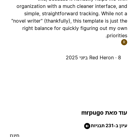
organization with a much cleaner interface, an
simple, straightforward tracking. While not 
"novel writer" (thankfully), this template is just th
right balance for quickly figuring out my ow
priorities
R
8 ביוני 2025
Red Heron ·
וד מאת mrpugo
יון ב-231 תבניות
חינם