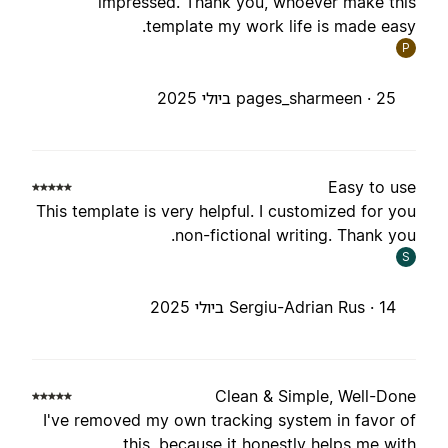
impressed. Thank you, whoever make thi
template my work life is made easy
P
25 ביולי 2025
pages_sharmeen ·
Easy to us
This template is very helpful. I customized for yo
non-fictional writing. Thank you
S
14 ביולי 2025
Sergiu-Adrian Rus ·
Clean & Simple, Well-Don
I've removed my own tracking system in favor o
this, because it honestly helps me wit