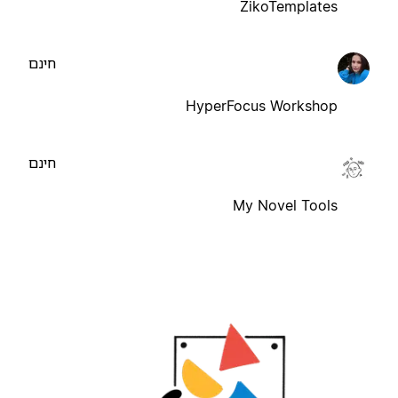
ZikoTemplates
חינם
HyperFocus Workshop
חינם
My Novel Tools