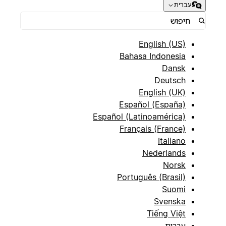
עברית
English (US)
Bahasa Indonesia
Dansk
Deutsch
English (UK)
Español (España)
Español (Latinoamérica)
Français (France)
Italiano
Nederlands
Norsk
Português (Brasil)
Suomi
Svenska
Tiếng Việt
עברית