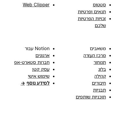
סטטוס
Web Clipper
תנאים ופרטיות
זכויות הפרטיות
שלכם
משאבים
Notion עבור
מרכז העזרה
ארגונים
תמחור
חברות סטארט-אפ
בלוג
עסק קטן
קהילה
שימוש אישי
חיבורים
למידע נוסף
→
תבניות
תוכניות שותפים