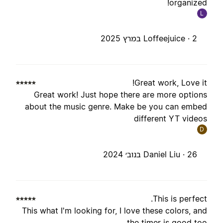
organized
L
2 במרץ 2025
Loffeejuice ·
Great work, Love it
Great work! Just hope there are more option
about the music genre. Make be you can embe
different YT video
D
26 בנוב׳ 2024
Daniel Liu ·
This is perfect
This what I'm looking for, I love these colors, an
the timer is good too 