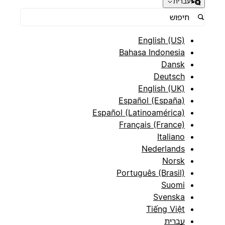
עברית
English (US)
Bahasa Indonesia
Dansk
Deutsch
English (UK)
Español (España)
Español (Latinoamérica)
Français (France)
Italiano
Nederlands
Norsk
Português (Brasil)
Suomi
Svenska
Tiếng Việt
עברית