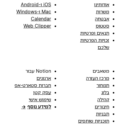
אודותינו
iOS ו-Android
משרות
Mac ו-Windows
אבטחה
Calendar
סטטוס
Web Clipper
תנאים ופרטיות
זכויות הפרטיות
שלכם
משאבים
Notion עבור
מרכז העזרה
ארגונים
תמחור
חברות סטארט-אפ
בלוג
עסק קטן
קהילה
שימוש אישי
חיבורים
למידע נוסף
→
תבניות
תוכניות שותפים