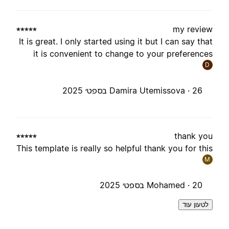
my revie
It is great. I only started using it but I can say tha
it is convenient to change to your preference
D
26 בספט׳ 2025
Damira Utemissova ·
thank yo
This template is really so helpful thank you for thi
M
20 בספט׳ 2025
Mohamed ·
לטעון עוד