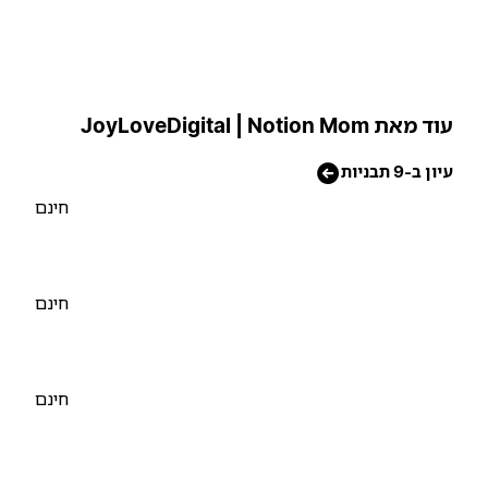
וד מאת JoyLoveDigital | Notion Mom
יון ב-9 תבניות
חינם
חינם
חינם