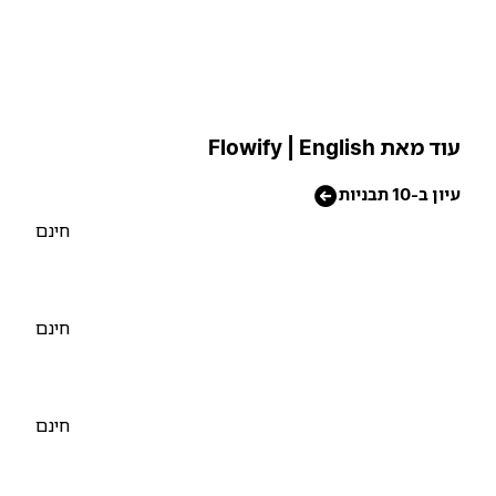
וד מאת Flowify | English
יון ב-10 תבניות
חינם
חינם
חינם