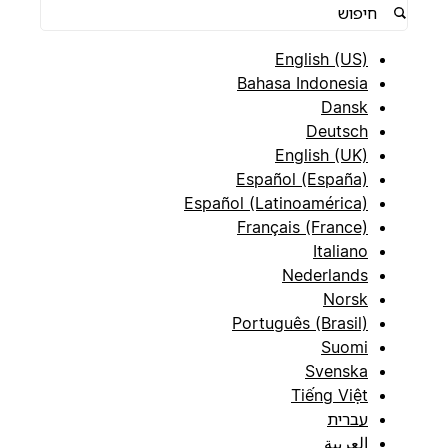
English (US)
Bahasa Indonesia
Dansk
Deutsch
English (UK)
Español (España)
Español (Latinoamérica)
Français (France)
Italiano
Nederlands
Norsk
Português (Brasil)
Suomi
Svenska
Tiếng Việt
עברית
العربية