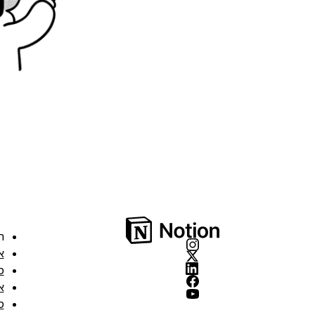
ה
א
מ
א
ס