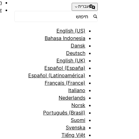
ת
עברית
ז
English (US)
Bahasa Indonesia
Dansk
Deutsch
English (UK)
Español (España)
Español (Latinoamérica)
Français (France)
Italiano
Nederlands
Norsk
Português (Brasil)
Suomi
Svenska
Tiếng Việt