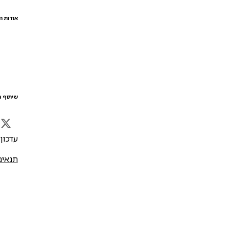
אודות ה
שיתוף ה
עדכון אח
תנאים