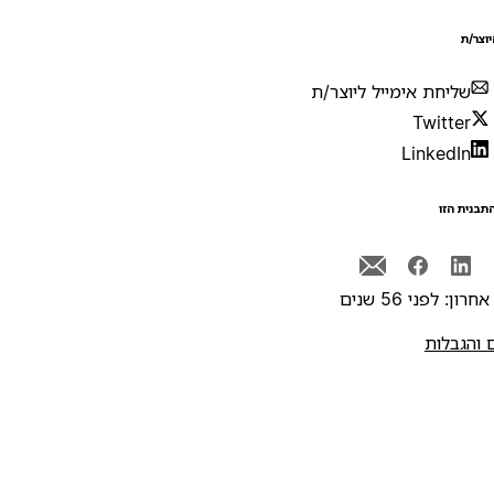
יוצר/ת
שליחת אימייל ליוצר/ת
Twitter
LinkedIn
תבנית הזו
רון: לפני 56 שנים
 והגבלות