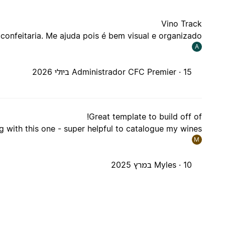
Vino Track
confeitaria. Me ajuda pois é bem visual e organizado
A
15 ביולי 2026
Administrador CFC Premier ·
Great template to build off of!
g with this one - super helpful to catalogue my wines!
M
10 במרץ 2025
Myles ·