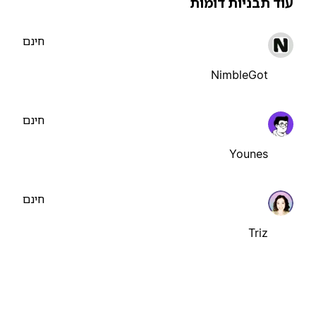
וד תבניות דומות
חינם
NimbleGot
חינם
Younes
חינם
Triz