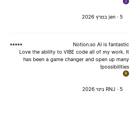
J
5 במרץ 2026
jen ·
Notion.so AI is fantasti
Love the ability to VIBE code all of my work. I
has been a game changer and open up man
possibilities
R
5 בינו׳ 2026
RNJ ·