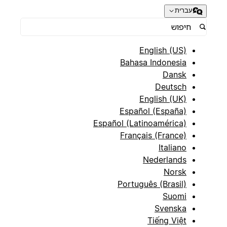
עברית
English (US)
Bahasa Indonesia
Dansk
Deutsch
English (UK)
Español (España)
Español (Latinoamérica)
Français (France)
Italiano
Nederlands
Norsk
Português (Brasil)
Suomi
Svenska
Tiếng Việt