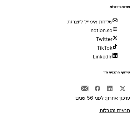
ודות היוצר/ת
שליחת אימייל ליוצר/ת
notion.so
Twitter
TikTok
LinkedIn
יתוף התבנית הזו
דכון אחרון: לפני 56 שנים
נאים והגבלות