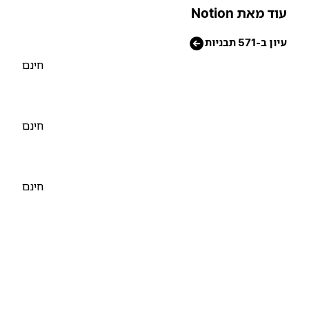
וד מאת Notion
יון ב-571 תבניות
חינם
חינם
חינם