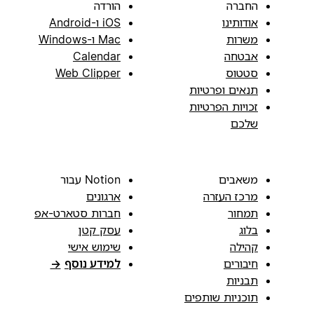
החברה
הורדה
אודותינו
iOS ו-Android
משרות
Mac ו-Windows
אבטחה
Calendar
סטטוס
Web Clipper
תנאים ופרטיות
זכויות הפרטיות
שלכם
משאבים
Notion עבור
מרכז העזרה
ארגונים
תמחור
חברות סטארט-אפ
בלוג
עסק קטן
קהילה
שימוש אישי
חיבורים
למידע נוסף
→
תבניות
תוכניות שותפים