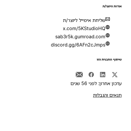
ודות היוצר/ת
שליחת אימייל ליוצר/ת
x.com/5KStudioHQ
sab3r5k.gumroad.com
discord.gg/6AFn2cJmps
יתוף התבנית הזו
דכון אחרון: לפני 56 שנים
נאים והגבלות