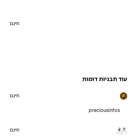
חינם
וד תבניות דומות
חינם
P
preciousinfos
חינם