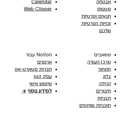
אבטחה
Calendar
סטטוס
Web Clipper
תנאים ופרטיות
זכויות הפרטיות
שלכם
משאבים
Notion עבור
מרכז העזרה
ארגונים
תמחור
חברות סטארט-אפ
בלוג
עסק קטן
קהילה
שימוש אישי
חיבורים
למידע נוסף
→
תבניות
תוכניות שותפים