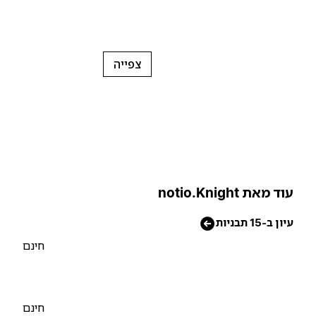
צפייה
וד מאת notio.Knight
יון ב-15 תבניות
חינם
חינם