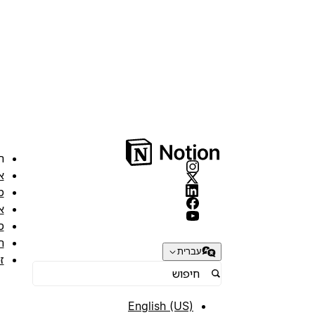
ה
א
מ
א
ס
ת
עברית
ז
English (US)