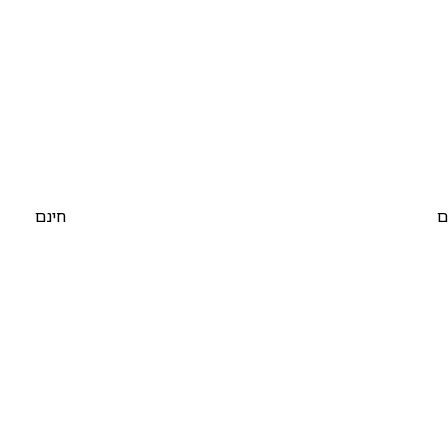
ם
חינם