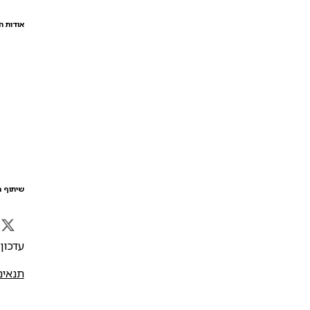
אודות ה
שיתוף ה
עדכון אח
תנאים