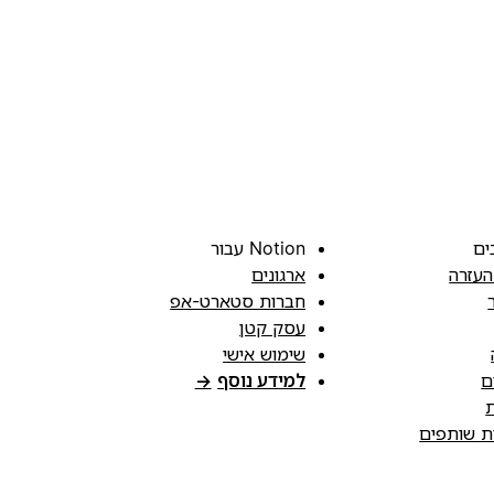
ים
Notion עבור
העזרה
ארגונים
חברות סטארט-אפ
עסק קטן
שימוש אישי
ם
למידע נוסף
→
ת
ות שותפים