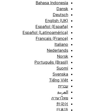
Bahasa Indonesia
Dansk
Deutsch
English (UK)
Español (España)
Español (Latinoamérica)
Français (France)
Italiano
Nederlands
Norsk
Português (Brasil)
Suomi
Svenska
Tiếng Việt
עברית
العربية
ภาษาไทย
한국어
日本語