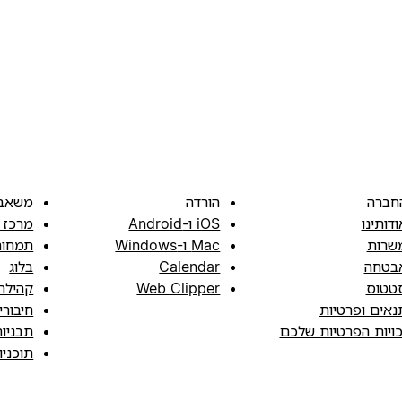
חברה
הורדה
משאב
ודותינו
iOS ו-Android
מרכז 
שרות
Mac ו-Windows
תמחור
בטחה
Calendar
בלוג
טטוס
Web Clipper
קהילה
נאים ופרטיות
חיבורי
כויות הפרטיות שלכם
תבניו
תוכני