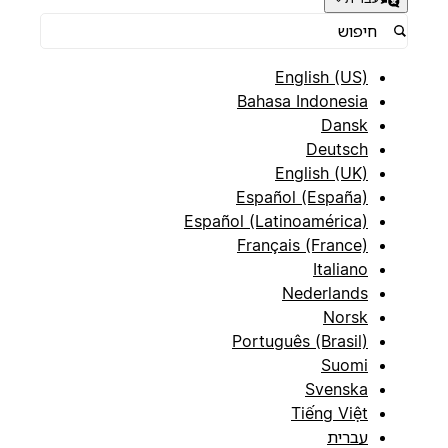
English (US)
Bahasa Indonesia
Dansk
Deutsch
English (UK)
Español (España)
Español (Latinoamérica)
Français (France)
Italiano
Nederlands
Norsk
Português (Brasil)
Suomi
Svenska
Tiếng Việt
עברית