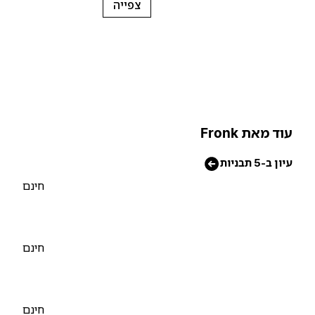
צפייה
וד מאת Fronk
יון ב-5 תבניות
חינם
חינם
חינם