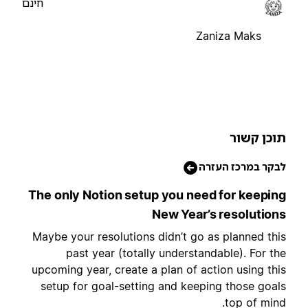
חינם
Zaniza Maks
וכן קשור
בקר במרכז העזרה
The only Notion setup you need for keepin
New Year’s resolution
Maybe your resolutions didn’t go as planned thi
past year (totally understandable). For th
upcoming year, create a plan of action using thi
setup for goal-setting and keeping those goal
top of mind