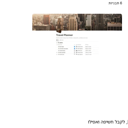
6 תבניות
להעלות את התבנית שלכם לגלריית התבניות של Notion, לקבל חשיפה ואפילו