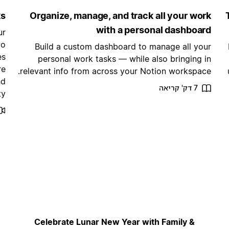
ks
Organize, manage, and track all your work
with a personal dashboard
ur
wo
Build a custom dashboard to manage all your
es
personal work tasks — while also bringing in
re
relevant info from across your Notion workspace.
nd
7 דק' קריאה
y.
Celebrate Lunar New Year with Family &