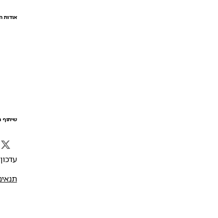
אודות ה
שיתוף ה
עדכון אח
תנאים