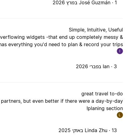
1 במרץ 2026
José Guzmán ·
Simple, Intuitive, Useful
 overflowing widgets -that end up completely messy &
 has everything you'd need to plan & record your trips.
I
3 בפבר׳ 2026
Ian ·
great travel to-do
 partners, but even better if there were a day-by-day
planing section!
L
13 באוק׳ 2025
Linda Zhu ·