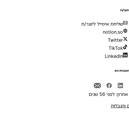
יוצר/ת
שליחת אימייל ליוצר/ת
notion.so
Twitter
TikTok
LinkedIn
תבנית הזו
רון: לפני 56 שנים
 והגבלות