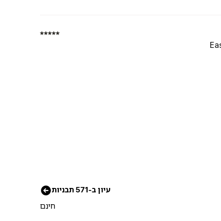
Eas
עיון ב-571 תבניות
חינם