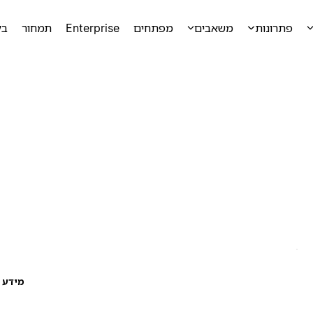
פתרונות
משאבים
מפתחים
Enterprise
תמחור
בק
מידע ע