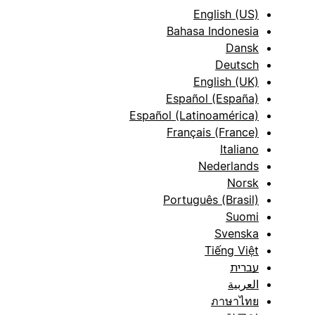
English (US)
Bahasa Indonesia
Dansk
Deutsch
English (UK)
Español (España)
Español (Latinoamérica)
Français (France)
Italiano
Nederlands
Norsk
Português (Brasil)
Suomi
Svenska
Tiếng Việt
עברית
العربية
ภาษาไทย