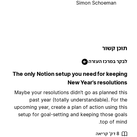
Simon Schoeman
וכן קשור
בקר במרכז העזרה
The only Notion setup you need for keepin
New Year’s resolution
Maybe your resolutions didn’t go as planned thi
past year (totally understandable). For th
upcoming year, create a plan of action using thi
setup for goal-setting and keeping those goal
top of mind
8 דק' קריאה