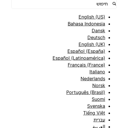
English (US)
Bahasa Indonesia
Dansk
Deutsch
English (UK)
Español (España)
Español (Latinoamérica)
Français (France)
Italiano
Nederlands
Norsk
Português (Brasil)
Suomi
Svenska
Tiếng Việt
עברית
العربية