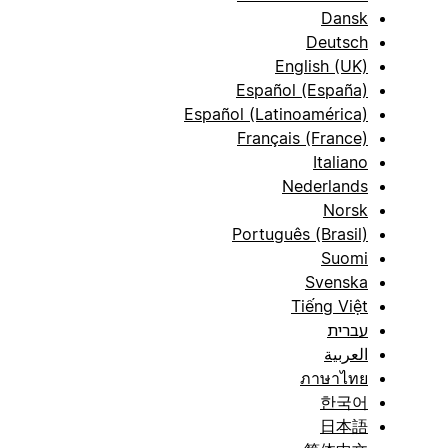
Dansk
Deutsch
English (UK)
Español (España)
Español (Latinoamérica)
Français (France)
Italiano
Nederlands
Norsk
Português (Brasil)
Suomi
Svenska
Tiếng Việt
עברית
العربية
ภาษาไทย
한국어
日本語