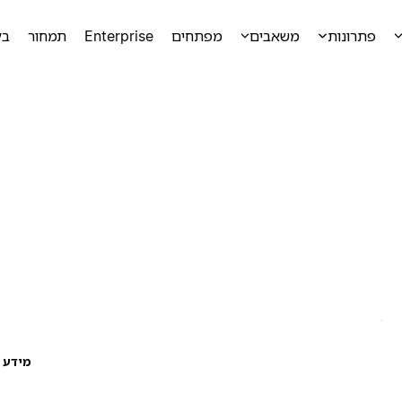
פתרונות
משאבים
מפתחים
Enterprise
תמחור
בק
מידע ע