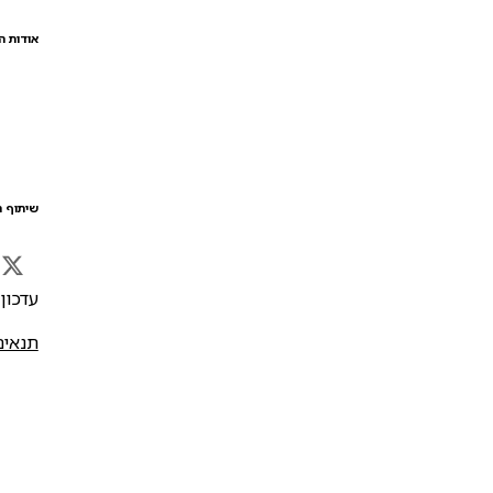
אודות ה
שיתוף ה
עדכון אח
תנאים