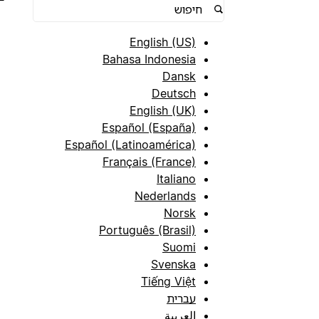
English (US)
Bahasa Indonesia
Dansk
Deutsch
English (UK)
Español (España)
Español (Latinoamérica)
Français (France)
Italiano
Nederlands
Norsk
Português (Brasil)
Suomi
Svenska
Tiếng Việt
עברית
العربية