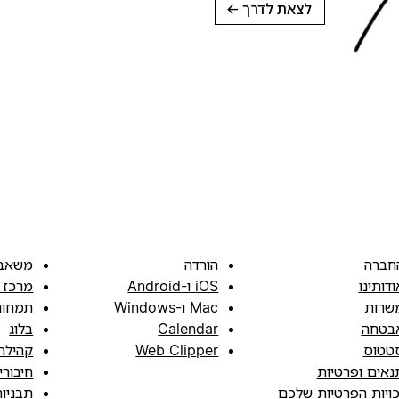
לצאת לדרך
→
חברה
הורדה
משאב
ודותינו
iOS ו-Android
מרכז 
שרות
Mac ו-Windows
תמחור
בטחה
Calendar
בלוג
טטוס
Web Clipper
קהילה
נאים ופרטיות
חיבורי
כויות הפרטיות שלכם
תבניו