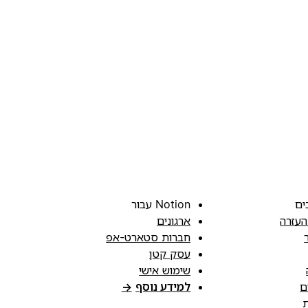
ים
Notion עבור
העזרה
ארגונים
חברות סטארט-אפ
עסק קטן
שימוש אישי
ם
למידע נוסף
→
ת