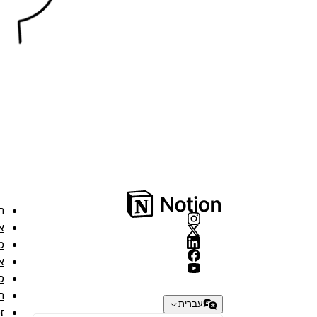
ה
א
מ
א
ס
ת
עברית
ז