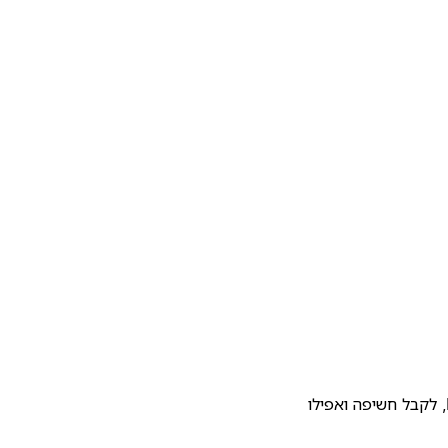
להעלות את התבנית שלכם לגלריית התבניות של Notion, לקבל חשיפה ואפילו