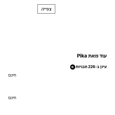
צפייה
וד מאת Pika
יון ב-226 תבניות
חינם
חינם