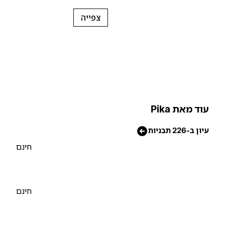
צפייה
וד מאת Pika
יון ב-226 תבניות
חינם
חינם