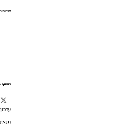
אודות ה
שיתוף ה
עדכון אח
תנאים