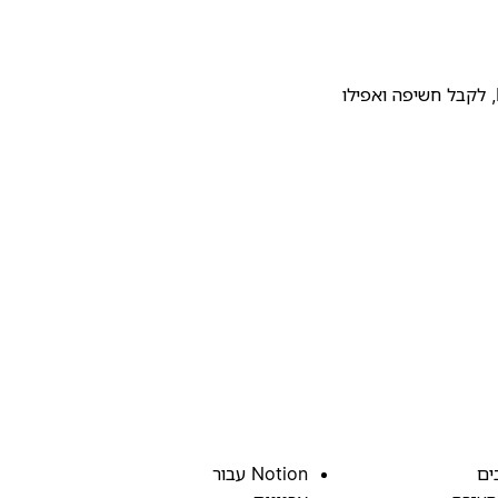
להעלות את התבנית שלכם לגלריית התבניות של Notion, לקבל חשיפה ואפילו
ים
Notion עבור