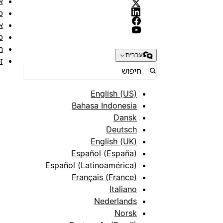
א
מ
א
ס
ת
עברית
ז
English (US)
Bahasa Indonesia
Dansk
Deutsch
English (UK)
Español (España)
Español (Latinoamérica)
Français (France)
Italiano
Nederlands
Norsk