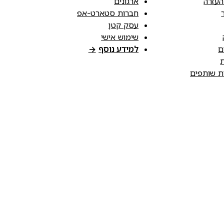
העזרה
ארגונים
חברות סטארט-אפ
עסק קטן
שימוש אישי
ם
למידע נוסף
→
ת
ות שותפים