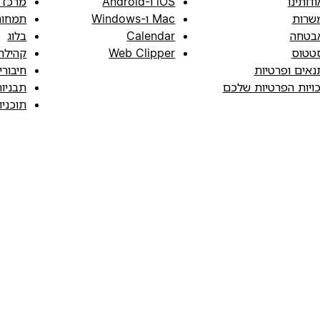
ודותינו
iOS ו-Android
מרכז 
שרות
Mac ו-Windows
תמחור
בטחה
Calendar
בלוג
טטוס
Web Clipper
קהילה
נאים ופרטיות
חיבורי
כויות הפרטיות שלכם
תבניו
תוכני