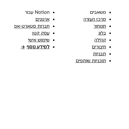
משאבים
Notion עבור
מרכז העזרה
ארגונים
תמחור
חברות סטארט-אפ
בלוג
עסק קטן
קהילה
שימוש אישי
חיבורים
למידע נוסף
→
תבניות
תוכניות שותפים