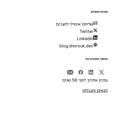
ודות היוצר/ת
שליחת אימייל ליוצר/ת
Twitter
LinkedIn
blog.shorouk.dev
יתוף התבנית הזו
דכון אחרון: לפני 56 שנים
נאים והגבלות