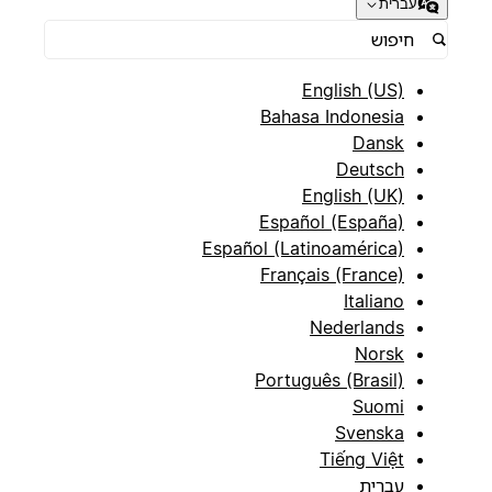
עברית
English (US)
Bahasa Indonesia
Dansk
Deutsch
English (UK)
Español (España)
Español (Latinoamérica)
Français (France)
Italiano
Nederlands
Norsk
Português (Brasil)
Suomi
Svenska
Tiếng Việt
עברית