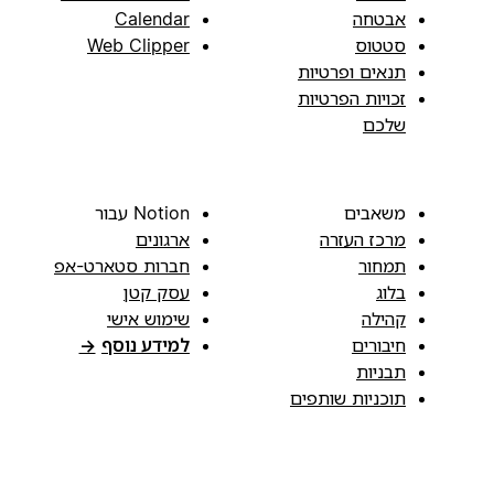
אבטחה
Calendar
סטטוס
Web Clipper
תנאים ופרטיות
זכויות הפרטיות
שלכם
משאבים
Notion עבור
מרכז העזרה
ארגונים
תמחור
חברות סטארט-אפ
בלוג
עסק קטן
קהילה
שימוש אישי
חיבורים
למידע נוסף
→
תבניות
תוכניות שותפים