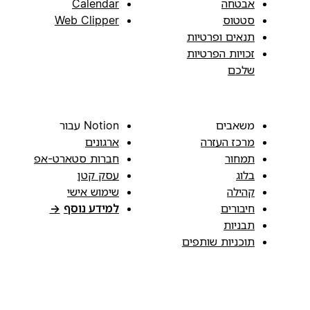
אבטחה
Calendar
סטטוס
Web Clipper
תנאים ופרטיות
זכויות הפרטיות
שלכם
משאבים
Notion עבור
מרכז העזרה
ארגונים
תמחור
חברות סטארט-אפ
בלוג
עסק קטן
קהילה
שימוש אישי
חיבורים
למידע נוסף
→
תבניות
תוכניות שותפים