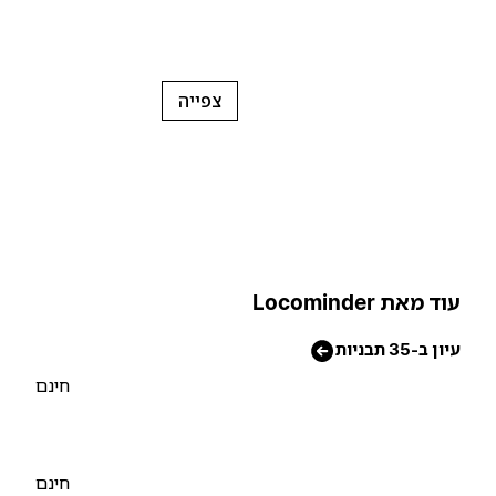
צפייה
וד מאת Locominder
יון ב-35 תבניות
חינם
חינם