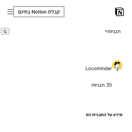
קבלת Notion בחינם
תבניות
Locominder
35 תבניות
ידע על התבנית הזו