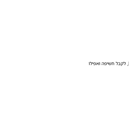
להעלות את התבנית שלכם לגלריית התבניות של Notion, לקבל חשיפה ואפילו