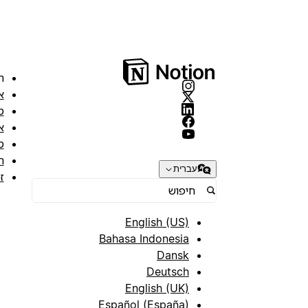
ה
א
מ
א
ס
ת
עברית
ז
English (US)
Bahasa Indonesia
Dansk
Deutsch
English (UK)
Español (España)