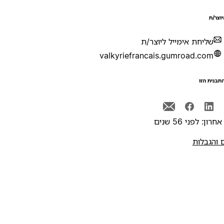
יוצר/ת
שליחת אימייל ליוצר/ת
valkyriefrancais.gumroad.com
תבנית הזו
רון: לפני 56 שנים
 והגבלות