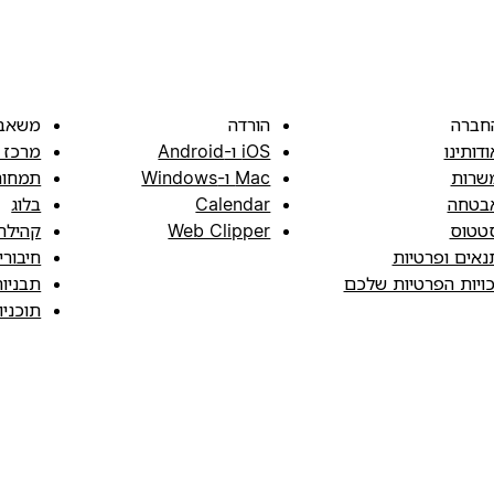
חברה
הורדה
משאב
ודותינו
iOS ו-Android
מרכז 
שרות
Mac ו-Windows
תמחור
בטחה
Calendar
בלוג
טטוס
Web Clipper
קהילה
נאים ופרטיות
חיבורי
כויות הפרטיות שלכם
תבניו
תוכני