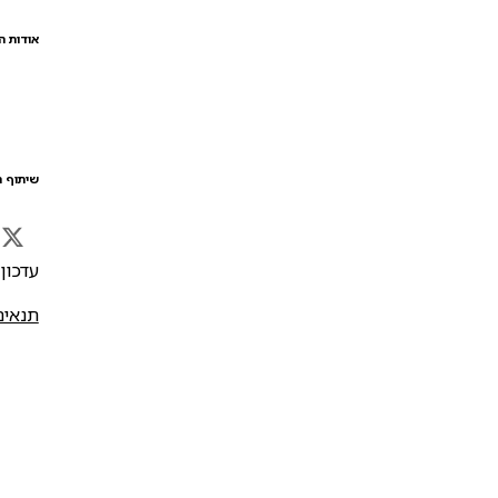
אודות ה
שיתוף ה
עדכון אח
תנאים