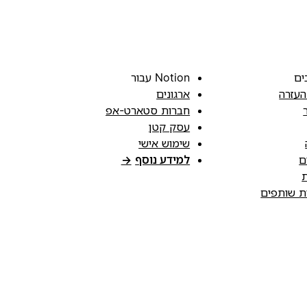
ים
Notion עבור
העזרה
ארגונים
חברות סטארט-אפ
עסק קטן
שימוש אישי
ם
למידע נוסף
→
ת
ות שותפים