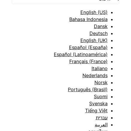
English (US)
Bahasa Indonesia
Dansk
Deutsch
English (UK)
Español (España)
Español (Latinoamérica)
Français (France)
Italiano
Nederlands
Norsk
Português (Brasil)
Suomi
Svenska
Tiếng Việt
עברית
العربية