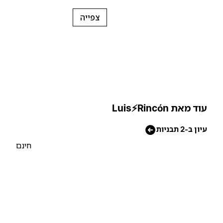
צפייה
וד מאת Luis⚡Rincón
יון ב-2 תבניות
חינם