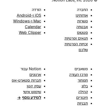
© 2026 Notion Labs, Inc.
החברה
הורדה
אודותינו
iOS ו-Android
משרות
Mac ו-Windows
אבטחה
Calendar
סטטוס
Web Clipper
תנאים ופרטיות
זכויות הפרטיות
שלכם
משאבים
Notion עבור
מרכז העזרה
ארגונים
תמחור
חברות סטארט-אפ
בלוג
עסק קטן
קהילה
שימוש אישי
חיבורים
למידע נוסף
→
תבניות