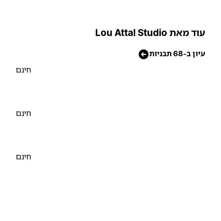
וד מאת Lou Attal Studio
יון ב-68 תבניות
חינם
חינם
חינם