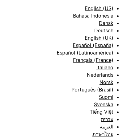
English (US)
Bahasa Indonesia
Dansk
Deutsch
English (UK)
Español (España)
Español (Latinoamérica)
Français (France)
Italiano
Nederlands
Norsk
Português (Brasil)
Suomi
Svenska
Tiếng Việt
עברית
العربية
ภาษาไทย