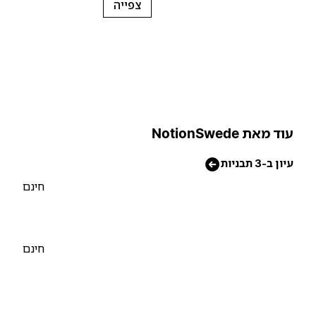
צפייה
וד מאת NotionSwede
יון ב-3 תבניות
חינם
חינם