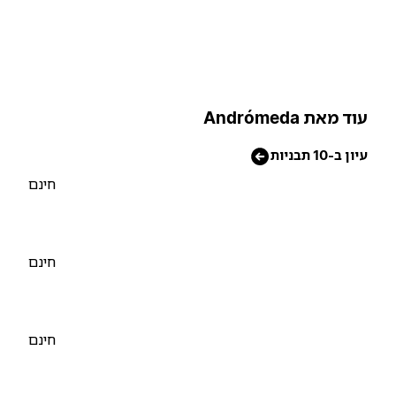
וד מאת Andrómeda
יון ב-10 תבניות
חינם
חינם
חינם