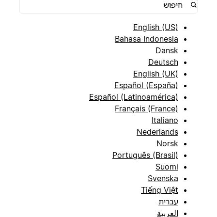
English (US)
Bahasa Indonesia
Dansk
Deutsch
English (UK)
Español (España)
Español (Latinoamérica)
Français (France)
Italiano
Nederlands
Norsk
Português (Brasil)
Suomi
Svenska
Tiếng Việt
עברית
العربية