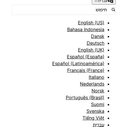
עברית
English (US)
Bahasa Indonesia
Dansk
Deutsch
English (UK)
Español (España)
Español (Latinoamérica)
Français (France)
Italiano
Nederlands
Norsk
Português (Brasil)
Suomi
Svenska
Tiếng Việt
עברית