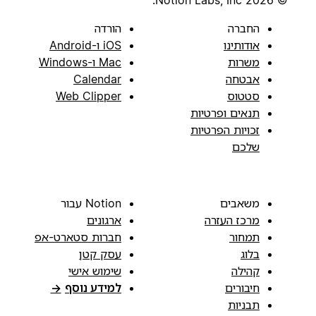
© 2026 Notion Labs, Inc.
החברה
הורדה
אודותינו
iOS ו-Android
משרות
Mac ו-Windows
אבטחה
Calendar
סטטוס
Web Clipper
תנאים ופרטיות
זכויות הפרטיות
שלכם
משאבים
Notion עבור
מרכז העזרה
ארגונים
תמחור
חברות סטארט-אפ
בלוג
עסק קטן
קהילה
שימוש אישי
חיבורים
למידע נוסף
→
תבניות