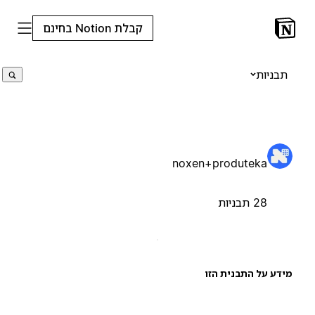
קבלת Notion בחינם
תבניות
noxen+produteka
28 תבניות
ידע על התבנית הזו