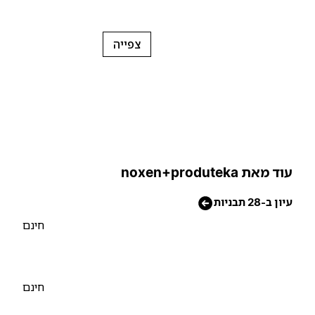
צפייה
וד מאת noxen+produteka
יון ב-28 תבניות
חינם
חינם