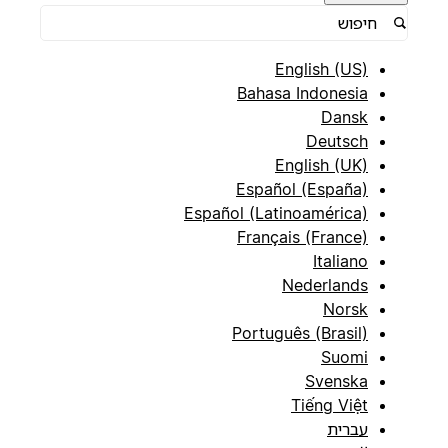
English (US)
Bahasa Indonesia
Dansk
Deutsch
English (UK)
Español (España)
Español (Latinoamérica)
Français (France)
Italiano
Nederlands
Norsk
Português (Brasil)
Suomi
Svenska
Tiếng Việt
עברית