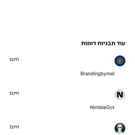
וד תבניות דומות
חינם
Brandingbymel
חינם
NimbleGot
חינם