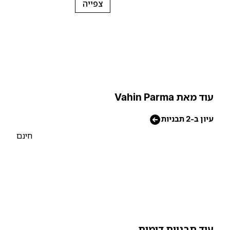
צפייה
וד מאת Vahin Parma
יון ב-2 תבניות
חינם
וד תבניות דומות