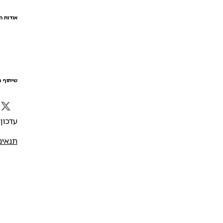
אודות ה
שיתוף ה
עדכון אח
תנאים