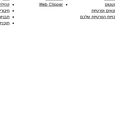
טטוס
Web Clipper
קהילה
נאים ופרטיות
חיבורי
כויות הפרטיות שלכם
תבניו
תוכני