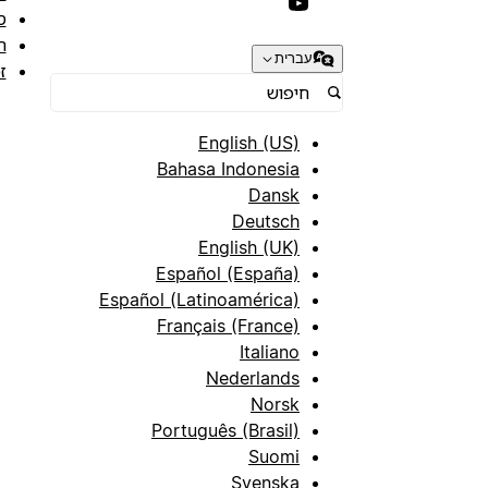
ס
ת
עברית
ז
English (US)
Bahasa Indonesia
Dansk
Deutsch
English (UK)
Español (España)
Español (Latinoamérica)
Français (France)
Italiano
Nederlands
Norsk
Português (Brasil)
Suomi
Svenska