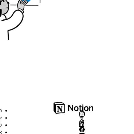
ה
א
מ
א