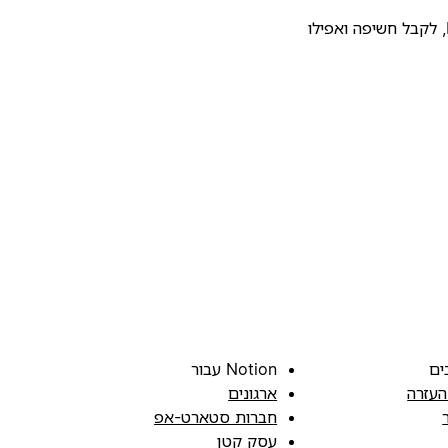
להעלות את התבנית שלכם לגלריית התבניות של Notion, לקבל חשיפה ואפילו
ים
Notion עבור
העזרה
ארגונים
חברות סטארט-אפ
עסק קטן