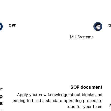
ם
חינם
MH Systems
SOP document
לצ
Apply your new knowledge about blocks and
p
editing to build a standard operating procedure
s
doc for your team.