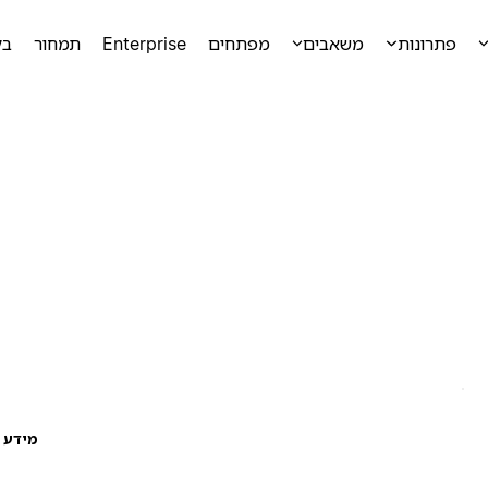
פתרונות
משאבים
מפתחים
Enterprise
תמחור
בק
מידע ע