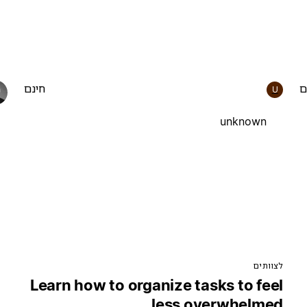
ם
חינם
U
unknown
לצוותים
Learn how to organize tasks to feel
less overwhelmed