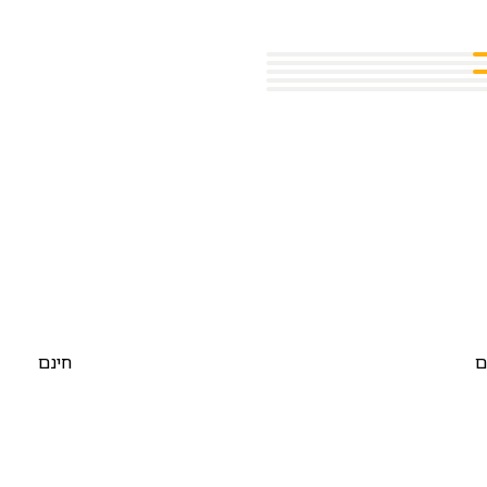
ם
חינם