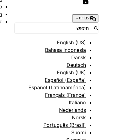
ס
ת
עברית
ז
English (US)
Bahasa Indonesia
Dansk
Deutsch
English (UK)
Español (España)
Español (Latinoamérica)
Français (France)
Italiano
Nederlands
Norsk
Português (Brasil)
Suomi
Svenska