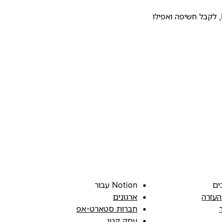
להעלות את התבנית שלכם לגלריית התבניות של Notion, לקבל חשיפה ואפילו
ים
Notion עבור
העזרה
ארגונים
חברות סטארט-אפ
עסק קטן