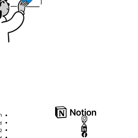
ה
א
מ
א