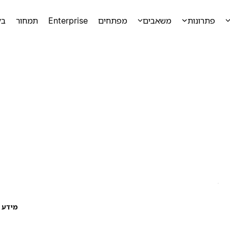
פתרונות
משאבים
מפתחים
Enterprise
תמחור
בק
מידע ע