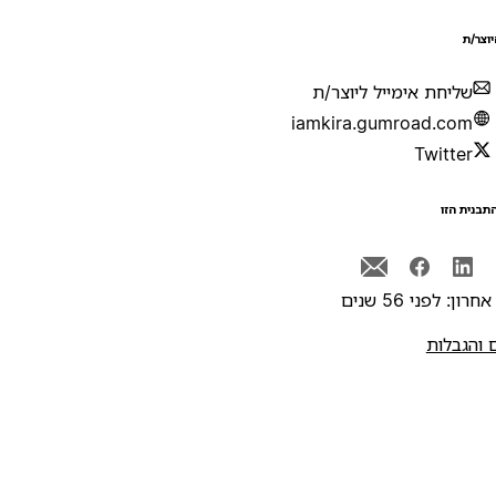
יוצר/ת
שליחת אימייל ליוצר/ת
iamkira.gumroad.com
Twitter
תבנית הזו
רון: לפני 56 שנים
 והגבלות