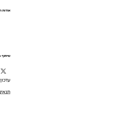
אודות ה
שיתוף ה
עדכון אח
תנאים